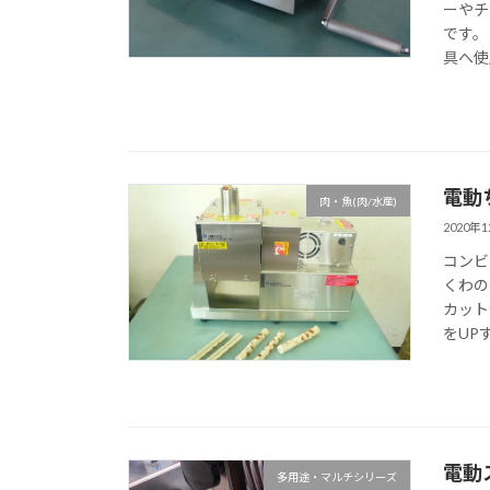
ーやチ
です。
具へ使
電動
肉・魚(肉/水産)
2020年
コンビ
くわの
カット
をUP
電動
多用途・マルチシリーズ