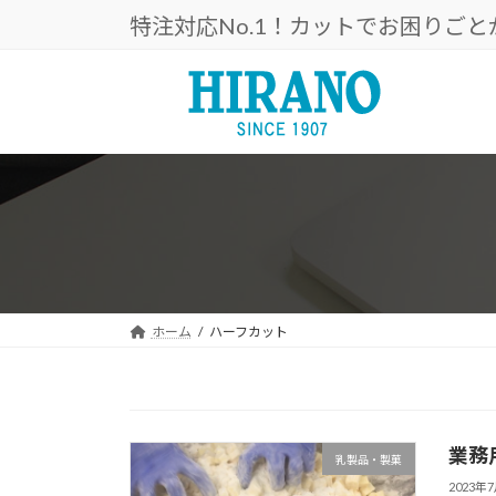
コ
ナ
特注対応No.1！カットでお困りご
ン
ビ
テ
ゲ
ン
ー
ツ
シ
へ
ョ
ス
ン
キ
に
ッ
移
プ
動
ホーム
ハーフカット
業務
乳製品・製菓
2023年