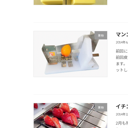
マン
果物
2014年
前回に
前回皮
ます。
ットし
イチ
果物
2014年
2月も