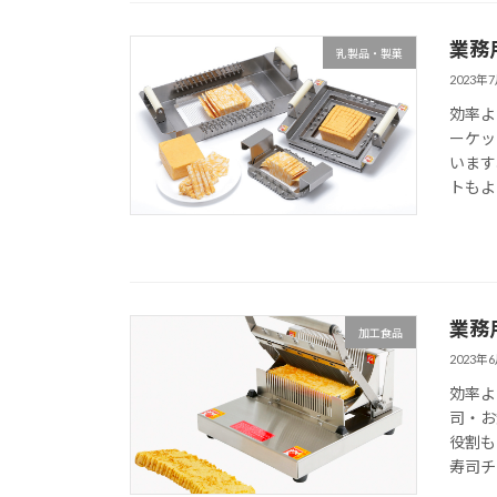
業務
乳製品・製菓
2023年
効率よ
ーケッ
います
トもよ
業務
加工食品
2023年
効率よ
司・お
役割も
寿司チ