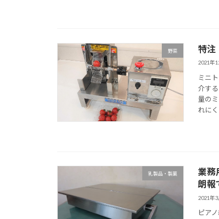
特注
野菜
2021年
ミニト
介する
量のミ
れにく
業務
乳製品・製菓
朗報
2021年
ピアノ