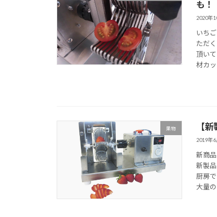
も！
2020年
いちご
ただく
頂いて
材カッ
【新
果物
2019年
新商品
新製品
厨房で
大量の