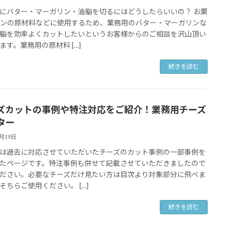
にバター・マーガリン・油脂を切るにはどうしたらいいの？ お菓
ンの原材料などに使用するため、業務用のバター・マーガリンな
脂を効率よくカットしたいというお客様からのご相談を沢山頂い
ます。業務用の原材料 […]
続きを読む
ズカットの事例や特注対応をご紹介！業務用チーズ
ター
7月19日
は過去に対応させていただいたチーズのカット事例の一部事例を
たページです。特注事例も併せて記載させていただきましたので
ださい。必要なチーズだけ見たい方は目次より対象部分に飛べま
そちらご使用ください。 […]
続きを読む