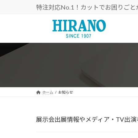
コ
ナ
特注対応No.1！カットでお困りご
ン
ビ
テ
ゲ
ン
ー
ツ
シ
へ
ョ
ス
ン
キ
に
ッ
移
プ
動
ホーム
お知らせ
展示会出展情報やメディア・TV出演