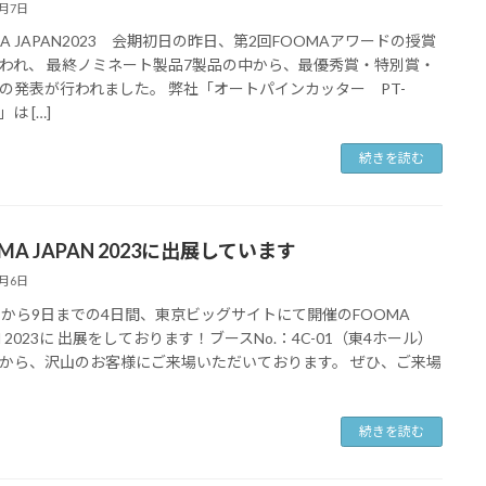
6月7日
MA JAPAN2023 会期初日の昨日、第2回FOOMAアワードの授賞
われ、 最終ノミネート製品7製品の中から、最優秀賞・特別賞・
の発表が行われました。 弊社「オートパインカッター PT-
」は […]
続きを読む
MA JAPAN 2023に出展しています
6月6日
日から9日までの4日間、東京ビッグサイトにて開催のFOOMA
N 2023に 出展をしております！ブースNo.：4C-01（東4ホール）
から、沢山のお客様にご来場いただいております。 ぜひ、ご来場
続きを読む