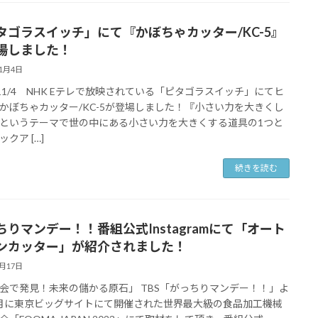
タゴラスイッチ」にて『かぼちゃカッター/KC-5』
場しました！
11月4日
3/11/4 NHK Eテレで放映されている「ピタゴラスイッチ」にてヒ
かぼちゃカッター/KC-5が登場しました！『小さい力を大きくし
というテーマで世の中にある小さい力を大きくする道具の1つと
クア […]
続きを読む
ちりマンデー！！番組公式Instagramにて「オート
ンカッター」が紹介されました！
8月17日
会で発見！未来の儲かる原石」 TBS「がっちりマンデー！！」よ
月に東京ビッグサイトにて開催された世界最大級の食品加工機械