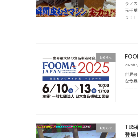
ラノの
元千葉
り！」
FOO
お知らせ
2025年
世界最
な食品
ーーーー
TB
お知らせ
登場