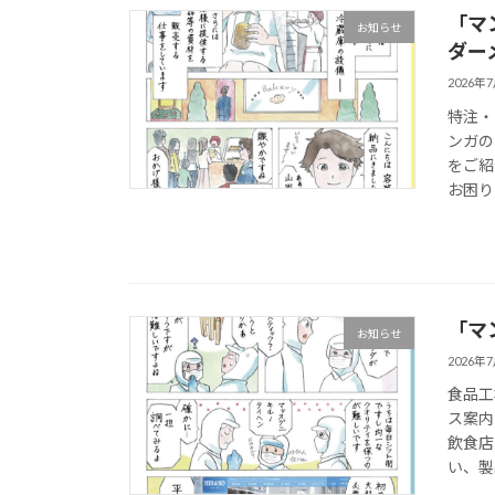
「マ
お知らせ
ダー
2026年
特注・
ンガの
をご紹
お困り
「マ
お知らせ
2026年
食品工
ス案内
飲食店
い、製