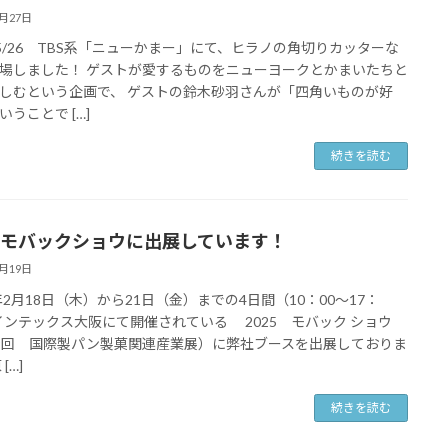
5月27日
5/5/26 TBS系「ニューかまー」にて、ヒラノの角切りカッターな
場しました！ ゲストが愛するものをニューヨークとかまいたちと
しむという企画で、 ゲストの鈴木砂羽さんが「四角いものが好
いうことで […]
続きを読む
25 モバックショウに出展しています！
2月19日
5年2月18日（木）から21日（金）までの4日間（10：00～17：
 インテックス大阪にて開催されている 2025 モバック ショウ
9回 国際製パン製菓関連産業展）に弊社ブースを出展しておりま
[…]
続きを読む