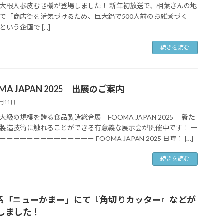
大根人参皮むき機が登場しました！ 新年初放送で、相葉さんの地
で「商店街を活気づけるため、巨大鍋で500人前のお雑煮づく
という企画で […]
続きを読む
MA JAPAN 2025 出展のご案内
6月11日
大級の規模を誇る食品製造総合展 FOOMA JAPAN 2025 新た
製造技術に触れることができる有意義な展示会が開催中です！ ー
ーーーーーーーーーーーーー FOOMA JAPAN 2025 日時： […]
続きを読む
S系「ニューかまー」にて『角切りカッター』などが
しました！