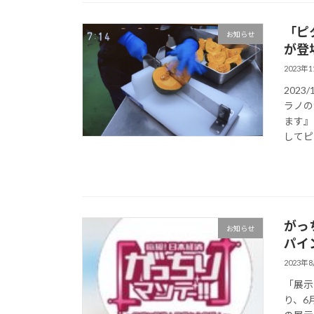
「ピ
お知らせ
が登
2023年
202
ラノの
ます』
してピッ
がっ
お知らせ
パイ
2023年
「展示
り、6