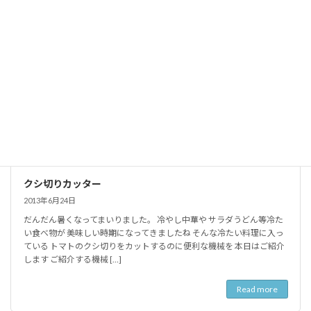
クシ切りカッター
2013年6月24日
だんだん暑くなってまいりました。 冷やし中華や サラダうどん等冷た
い食べ物が 美味しい時期になってきましたね そんな冷たい料理に入っ
ている トマトのクシ切りをカットするのに便利な機械を 本日はご紹介
します ご紹介する機械 […]
Read more