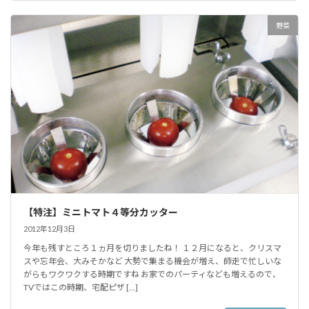
野菜
【特注】ミニトマト４等分カッター
2012年12月3日
今年も残すところ１ヵ月を切りましたね！ １２月になると、クリスマ
スや忘年会、大みそかなど 大勢で集まる機会が増え、師走で忙しいな
がらもワクワクする時期ですね お家でのパーティなども増えるので、
TVではこの時期、宅配ピザ […]