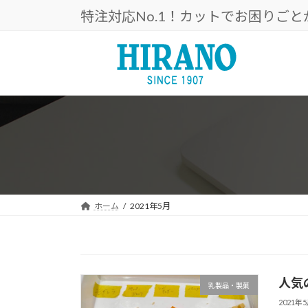
コ
ナ
特注対応No.1！カットでお困りご
ン
ビ
テ
ゲ
ン
ー
ツ
シ
へ
ョ
ス
ン
キ
に
ッ
移
プ
動
ホーム
2021年5月
人気
乳製品・製菓
2021年