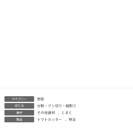
分割数などは、お客様のご要望に応じてお作
りすることができます！
なので、宅配ピザ店舗の厨
サイズもコンパクト
房でも重宝します
野菜
カテゴリー
分割・クシ切り・縦割り
切り方
その他食材
、
とまと
食材
トマトカッター
、
特注
製品