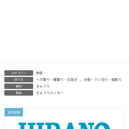
両端をカットしてご使用頂いた方が
よりキレイにカット
する事が出来ます
恵方巻きの忙しいシーズンに是非一度、
きゅうりカッターをお試し下さいませ
野菜
カテゴリー
ヘタ取り・種取り・芯抜き
、
分割・クシ切り・縦割り
切り方
きゅうり
食材
きゅうりカッター
製品
前の記事