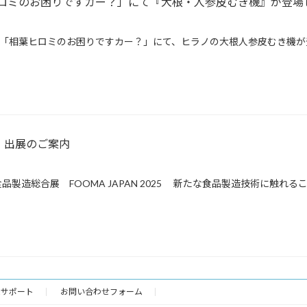
ロミのお困りですカー？」にて『大根・人参皮むき機』が登場
ビ朝日系「相葉ヒロミのお困りですカー？」にて、ヒラノの大根人参皮むき機が
25 出展のご案内
製造総合展 FOOMA JAPAN 2025 新たな食品製造技術に触れるこ
様サポート
お問い合わせフォーム