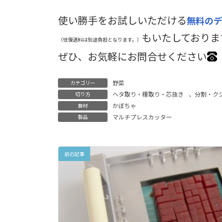
使い勝手をお試しいただける
無料の
もいたしておりま
（往復送料は別途負担となります。）
ぜひ、お気軽にお問合せください
野菜
カテゴリー
ヘタ取り・種取り・芯抜き
、
分割・ク
切り方
かぼちゃ
食材
マルチプレスカッター
製品
前の記事