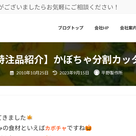
とがございましたらお気軽にご相談ください！
ブログトップ
会社HP
会社案
特注品紹介】かぼちゃ分割カッ
最
2010年10月25日
2023年9月15日
平野製作所
終
更
新
日
時
:
てきました
みの食材といえば
ですね
カボチャ