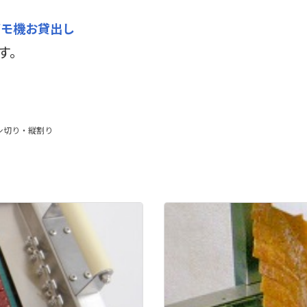
デモ機お貸出し
す。
シ切り・縦割り