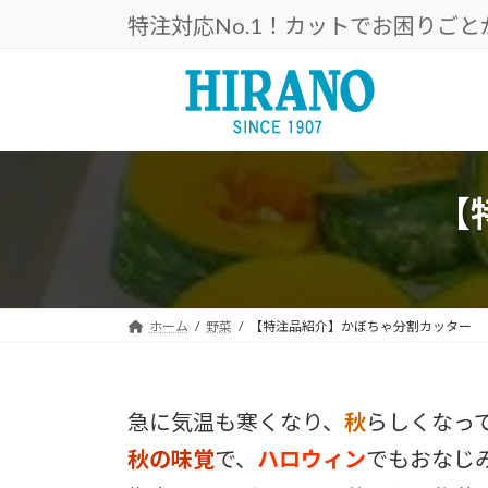
コ
ナ
特注対応No.1！カットでお困りご
ン
ビ
テ
ゲ
ン
ー
ツ
シ
へ
ョ
ス
ン
キ
に
【
ッ
移
プ
動
ホーム
野菜
【特注品紹介】かぼちゃ分割カッター
急に気温も寒くなり、
秋
らしくなっ
秋の味覚
で、
ハロウィン
でもおなじ