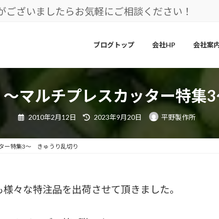
とがございましたらお気軽にご相談ください！
ブログトップ
会社HP
会社案
】～マルチプレスカッター特集3
最
2010年2月12日
2023年9月20日
平野製作所
終
更
新
日
ター特集3～ きゅうり乱切り
時
:
も様々な特注品を出荷させて頂きました。