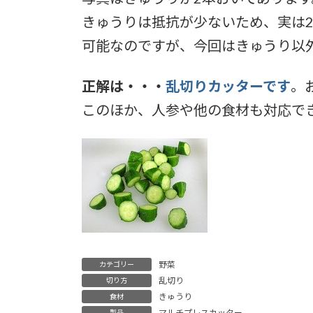
きゅうりは抵抗が少ないため、実は
可能なのですが、今回はきゅうり以
正解は・・・
乱切りカッターです
。
このほか、人参や他の食材も対応で
野菜
カテゴリー
乱切り
切り方
きゅうり
食材
マルチプレスカッター
製品