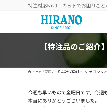
コ
ナ
特注対応No.1！カットでお困りご
ン
ビ
テ
ゲ
ン
ー
ツ
シ
へ
ョ
ス
ン
キ
に
【特注品のご紹介
ッ
移
プ
動
ホーム
野菜
【特注品のご紹介】～マルチプレスカッ
今週も早いもので金曜日です。今週
本当にありがとうございました。