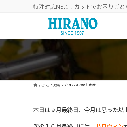
コ
ナ
特注対応No.1！カットでお困りご
ン
ビ
テ
ゲ
ン
ー
ツ
シ
へ
ョ
ス
ン
キ
に
ッ
移
プ
動
ホーム
野菜
かぼちゃの皮むき機
本日は９月最終日、今月は思った以
次の１０月最終日には、
ハロウィン