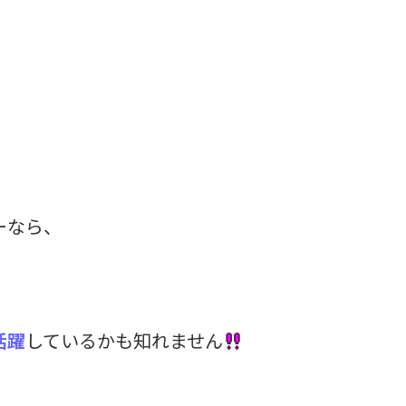
ーなら、
、
活躍
しているかも知れません