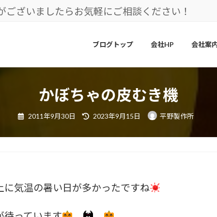
とがございましたらお気軽にご相談ください！
ブログトップ
会社HP
会社案
かぼちゃの皮むき機
最
2011年9月30日
2023年9月15日
平野製作所
終
更
新
日
時
:
上に気温の暑い日が多かったですね
が待っています