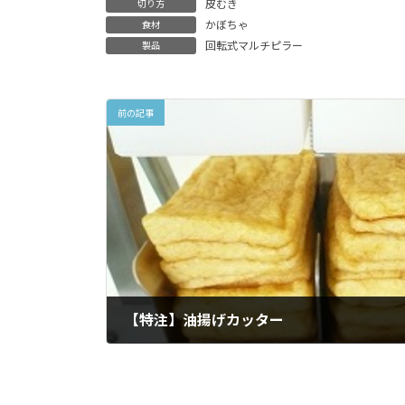
皮むき
切り方
かぼちゃ
食材
回転式マルチピラー
製品
前の記事
【特注】油揚げカッター
2011年9月27日