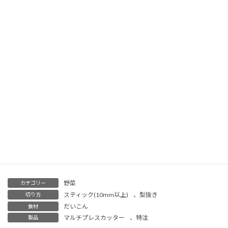
カットしながら片手で大根を受ける必要もあ
りません
。
何も考えずにひたすらカットしていくだけで
キレイなスティックカットができます！
2工程にすることで選別時間削減と歩留まり改
善が可能になりました！
ご興味のある方やご不明点などございました
らお気軽にお問合せください！
野菜
カテゴリー
スティック(10mm以上)
、
型抜き
切り方
だいこん
食材
マルチプレスカッター
、
特注
製品