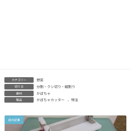
少人数の世帯が増え、
野菜を丸ごと買うお客様が減っている中で、
スーパーマーケットやデパートなどでも
野菜・
が増えています
フルーツの小分け販売
下準備にぜひ、ご活用くださいませ。
野菜
カテゴリー
分割・クシ切り・縦割り
切り方
かぼちゃ
食材
かぼちゃカッター
、
特注
製品
前の記事