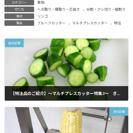
果物
カテゴリー
ヘタ取り・種取り・芯抜き
、
分割・クシ切り・縦割り
切り方
リンゴ
食材
フルーツカッター
、
マルチプレスカッター
、
特注
製品
前の記事
【特注品のご紹介】～マルチプレスカッター特集3～ きゅうり乱切り
2010年2月12日
次の記事