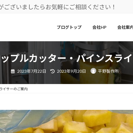
とがございましたらお気軽にご相談ください！
ブログトップ
会社HP
会社案
ナップルカッター・パインスライ
最
2023年7月22日
2023年9月20日
平野製作所
終
更
新
日
ライサーのご案内
時
: