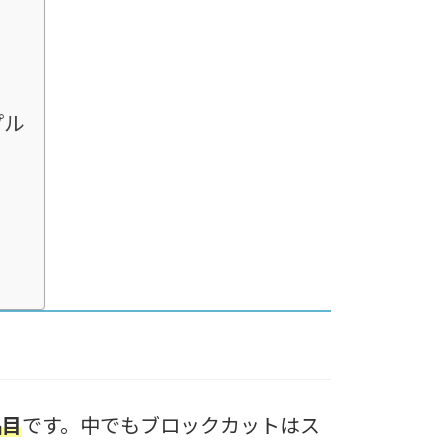
プル
品目
です。中でもブロックカットはス