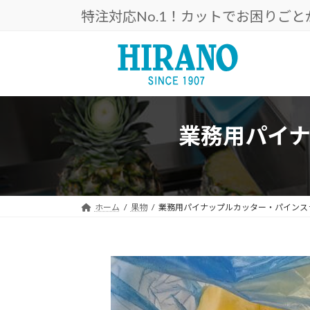
コ
ナ
特注対応No.1！カットでお困りご
ン
ビ
テ
ゲ
ン
ー
ツ
シ
へ
ョ
ス
ン
キ
に
業務用パイ
ッ
移
プ
動
ホーム
果物
業務用パイナップルカッター・パインス