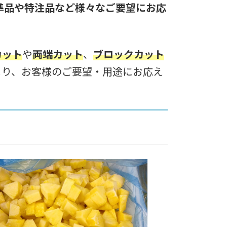
標準品や特注品など様々なご要望にお応
カット
や
両端カット
、
ブロックカット
より、お客様のご要望・用途にお応え