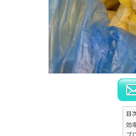
目
効
ブ