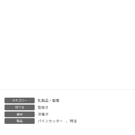
クレープの皮の径の大きさは、
お客様のご要望に対応させて頂いております。
ご興味をお持ちのお客様は、
是非一度お問合せ下さいませ。
乳製品・製菓
カテゴリー
型抜き
切り方
洋菓子
食材
パインカッター
、
特注
製品