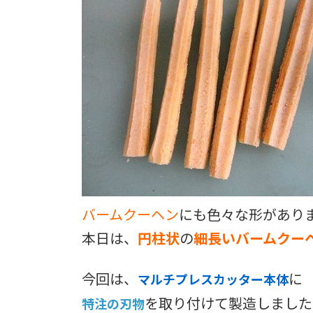
バームクーヘン
にも色々な形があり
本日は、
円柱状
の
細長いバームクー
今回は、
に
マルチプレスカッター本体
を取り付けて製造しました
特注の刃物