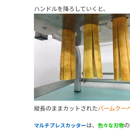
ハンドルを降ろしていくと、
縦長のままカットされた
バームクー
は、
の
マルチプレスカッター
色々な刃物