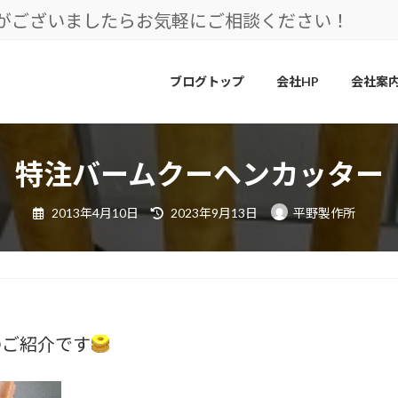
とがございましたらお気軽にご相談ください！
ブログトップ
会社HP
会社案
特注バームクーヘンカッター
最
2013年4月10日
2023年9月13日
平野製作所
終
更
新
日
時
:
のご紹介です