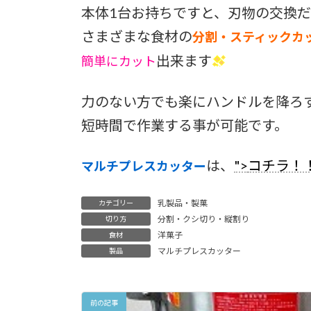
本体1台お持ちですと、刃物の交換
さまざまな食材の
分割・スティックカ
出来ます
簡単にカット
力のない方でも楽にハンドルを降ろ
短時間で作業する事が可能です。
は、
">
コチラ！
マルチプレスカッター
乳製品・製菓
カテゴリー
分割・クシ切り・縦割り
切り方
洋菓子
食材
マルチプレスカッター
製品
前の記事