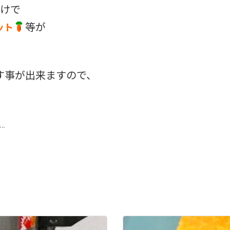
だけで
等が
ット
す事が出来ますので、
！