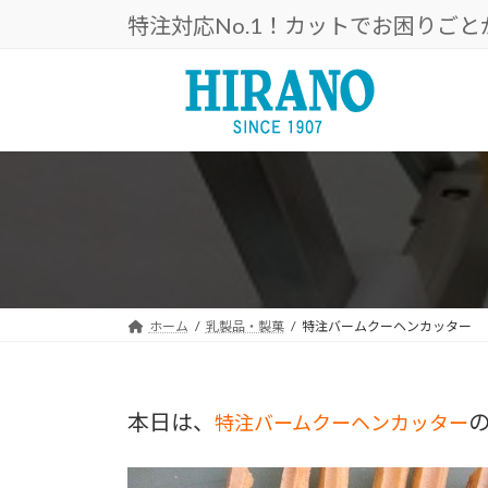
コ
ナ
特注対応No.1！カットでお困りご
ン
ビ
テ
ゲ
ン
ー
ツ
シ
へ
ョ
ス
ン
キ
に
ッ
移
プ
動
ホーム
乳製品・製菓
特注バームクーヘンカッター
本日は、
特注バームクーヘンカッター