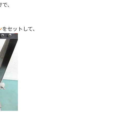
けで、
ン
をセットして、