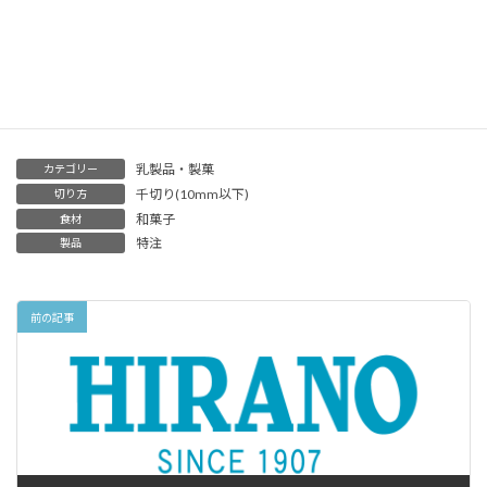
デザートやスイーツの加工でお困りのお客
様
、
お気軽にご相談ください
乳製品・製菓
カテゴリー
千切り(10mm以下)
切り方
和菓子
食材
特注
製品
前の記事