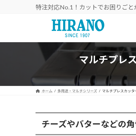
コ
ナ
特注対応No.1！カットでお困りご
ン
ビ
テ
ゲ
ン
ー
ツ
シ
へ
ョ
ス
ン
キ
に
マルチプレス
ッ
移
プ
動
ホーム
多用途・マルチシリーズ
マルチプレスカッター
チーズやバターなどの角切