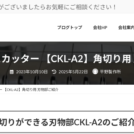
とがございましたらお気軽にご相談ください！
ブログトップ
会社HP
会社案
カッター 【CKL-A2】角切り用
最
2023年10月10日
2025年5月22日
平野製作所
終
更
新
日
 【CKL-A2】角切り用 刃物部ご紹介
時
:
りができる刃物部CKL-A2のご紹