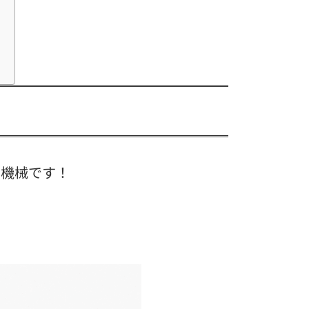
内
ト機械です！