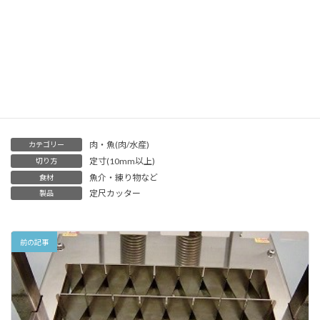
ございます
ご興味をお持ちのお客様は
一度ご相談下さいませ
肉・魚(肉/水産)
カテゴリー
定寸(10mm以上)
切り方
魚介・練り物など
食材
定尺カッター
製品
前の記事