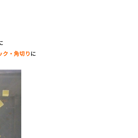
に
ック・角切り
に