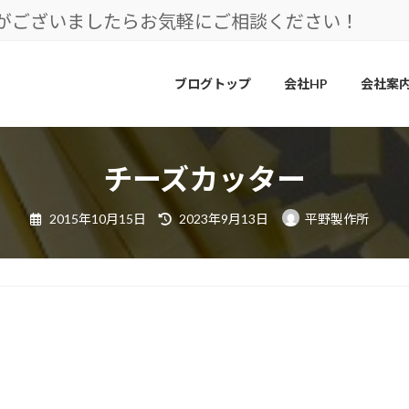
とがございましたらお気軽にご相談ください！
ブログトップ
会社HP
会社案
チーズカッター
最
2015年10月15日
2023年9月13日
平野製作所
終
更
新
日
時
: