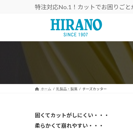
コ
ナ
特注対応No.1！カットでお困りご
ン
ビ
テ
ゲ
ン
ー
ツ
シ
へ
ョ
ス
ン
キ
に
ッ
移
プ
動
ホーム
乳製品・製菓
チーズカッター
固くてカットがしにくい・・・
柔らかくて崩れやすい・・・