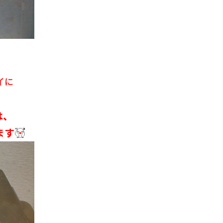
、
イに
は、
ます