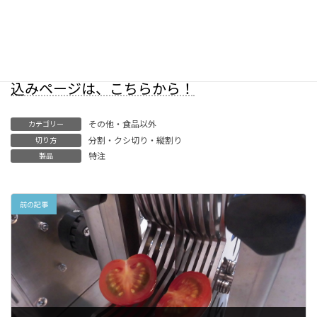
（デモ機往復送料のみお客様ご負担とさせて
いただいております）
【平野製作所】デモ機貸出し お問合せ＆お申
込みページは、こちらから！
その他・食品以外
カテゴリー
分割・クシ切り・縦割り
切り方
特注
製品
前の記事