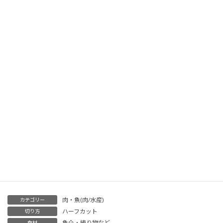
竹輪の輪の部分にその突起部がくるように投
入すると、
自然と竹輪の中心をとらえられるという構造
です。
肉・魚(肉/水産)
カテゴリー
ハーフカット
切り方
魚介・練り物など
食材