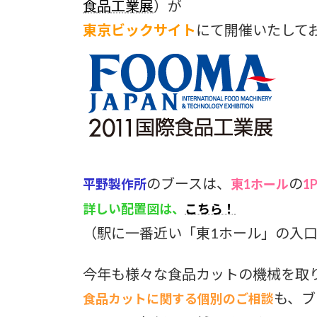
食品工業展
）が
東京ビックサイト
にて開催いたして
のブースは、
の
平野製作所
東1ホール
1P
詳しい配置図は、
こちら！
（駅に一番近い「東1ホール」の入
今年も様々な食品カットの機械を取
も、ブ
食品カットに関する個別のご相談