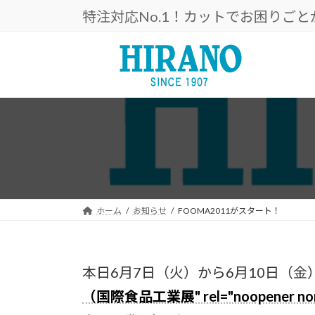
コ
ナ
特注対応No.1！カットでお困りご
ン
ビ
テ
ゲ
ン
ー
ツ
シ
へ
ョ
ス
ン
キ
に
ッ
移
プ
動
ホーム
お知らせ
FOOMA2011がスタート！
本日6月7日（火）から6月10日（金
（国際食品工業展" rel="noopener nor