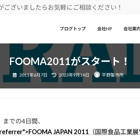
とがございましたらお気軽にご相談ください！
ブログトップ
会社HP
会社案
FOOMA2011がスタート！
最
2011年6月7日
2023年9月14日
平野製作所
終
更
新
日
時
:
）までの4日間、
eferrer">FOOMA JAPAN 2011
（国際食品工業展" rel