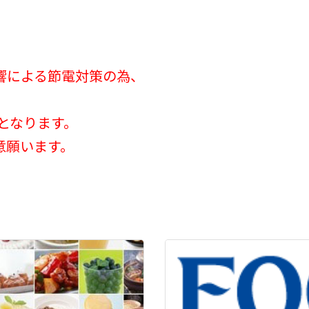
。
災の影響による節電対策の為、
となります。
意願います。