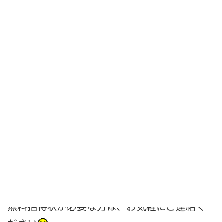
ケーキ
のカット、
チーズ
のカット、
フルーツ
のカットなど
デザート・スイーツ系のカットのご相談もぜ
ひ、お気軽にどうぞ
無料招待状が必要な方は、お気軽にご連絡く