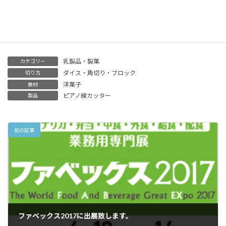
ご興味をお持ちのお客様は
一度ご相談下さいませ。
乳製品・製菓
カテゴリー
ダイス・角切り・ブロック
切り方
洋菓子
食材
ピアノ線カッター
製品
前の記事
ファベックス2017に出展致します。