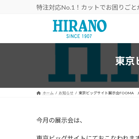
コ
ナ
特注対応No.1！カットでお困りご
ン
ビ
テ
ゲ
ン
ー
ツ
シ
へ
ョ
ス
ン
キ
に
東京
ッ
移
プ
動
ホーム
お知らせ
東京ビッグサイト展示会FOOMA JA
今月の展示会は、
東京ビッグサイトにておこなわれま