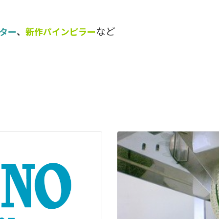
。
など
ター
、
新作パインピラー