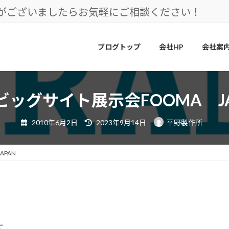
とがございましたらお気軽にご相談ください！
ブログトップ
会社HP
会社案
ビッグサイト展示会FOOMA JA
最
2010年6月2日
2023年9月14日
平野製作所
終
更
新
日
PAN
時
:
す