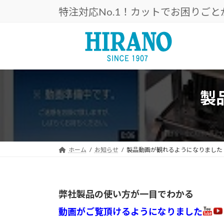
コ
ナ
特注対応No.1！カットでお困りご
ン
ビ
テ
ゲ
ン
ー
ツ
シ
へ
ョ
ス
ン
キ
に
製
ッ
移
プ
動
ホーム
お知らせ
製品動画が観れるようになりました
弊社製品の使い方が一目でわかる
動画がご覧頂けるようになりました