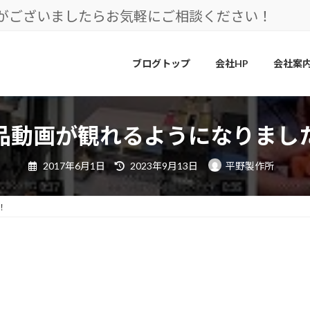
とがございましたらお気軽にご相談ください！
ブログトップ
会社HP
会社案
品動画が観れるようになりまし
最
2017年6月1日
2023年9月13日
平野製作所
終
更
新
日
！
時
: