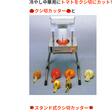
冷やし中華用に
トマトをクシ切にカット
クシ切カッター
と
スタンド式クシ切カッター