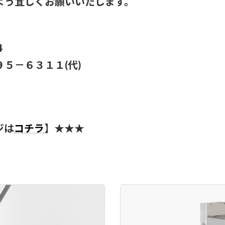
よう宜しくお願いいたします。
４
５－６３１１(代)
ジは
コチラ
】★★★