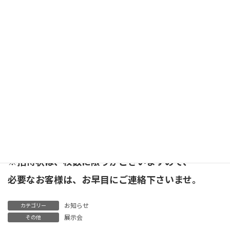
直接、展示会場へカット食材を持ち込んで頂き、
実際に製品でカットする事も可能です
カタログだけでは、わからない部分も実際に
動かして試して頂く事も出来ますので、
お時間がございましたら是非お立ち寄り下さいませ
招待状のご用意もしておりますので、
必要なお客様は、お気軽にご連絡下さいませ
※招待状は、枚数に限りがございますので、
必要なお客様は、お早目にご連絡下さいませ。
お知らせ
カテゴリー
展示会
その他